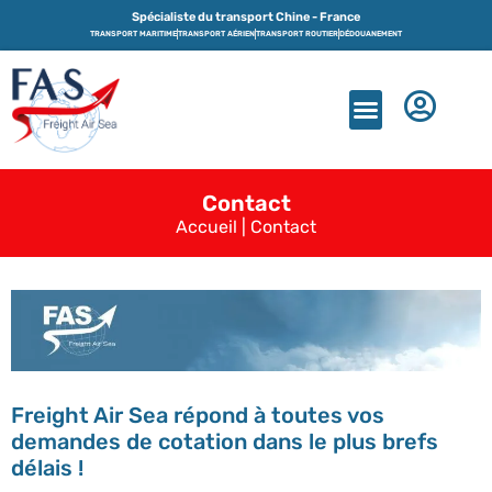
Spécialiste du transport Chine - France
TRANSPORT MARITIME
TRANSPORT AÉRIEN
TRANSPORT ROUTIER
DÉDOUANEMENT
Freight Air Sea
Contact
Accueil
|
Contact
Freight Air Sea répond à toutes vos
demandes de cotation dans le plus brefs
délais !