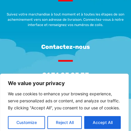
Suivez votre marchandise à tout moment et à toutes les étapes de son
acheminement vers son adresse de livraison. Connectez-vous à notre
interface et renseignez vos numéros de colis.
Contactez-nous
01 74 25 05 33
We value your privacy
contact.cdg@freightairsea.com
We use cookies to enhance your browsing experience,
serve personalized ads or content, and analyze our traffic.
By clicking "Accept All", you consent to our use of cookies.
Mentions légales
Politique de confidentialité
Conditions générales de vente
Customize
Reject All
Accept All
Copyright Freight Air Sea 2026 - Site web Com' Maker